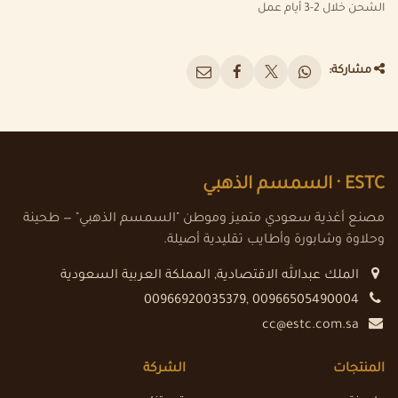
الشحن خلال 2-3 أيام عمل
مشاركة:
ESTC ·
السمسم الذهبي
مصنع أغذية سعودي متميز وموطن "السمسم الذهبي" — طحينة
وحلاوة وشابورة وأطايب تقليدية أصيلة.
الملك عبدالله الاقتصادية
,
المملكة العربية السعودية
00966920035379, 00966505490004
cc@estc.com.sa
المنتجات
الشركة