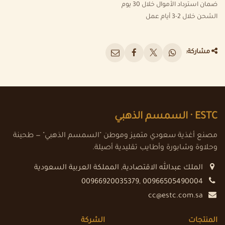
ضمان استرداد الأموال خلال 30 يوم
الشحن خلال 2-3 أيام عمل
مشاركة:
ESTC ·
السمسم الذهبي
مصنع أغذية سعودي متميز وموطن "السمسم الذهبي" — طحينة
وحلاوة وشابورة وأطايب تقليدية أصيلة.
الملك عبدالله الاقتصادية
,
المملكة العربية السعودية
00966920035379, 00966505490004
cc@estc.com.sa
المنتجات
الشركة