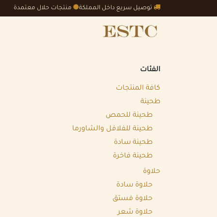
خطي للذهاب إلى المحتوى
توصيل سريع داخل المملكة
منتجات حلال معتمدة
الرئيسية
المتجر
الجملة
الفئات
كافة المنتجات
طحينة
طحينة للحمص
طحينة للفلافل والشاورما
طحينة سادة
طحينة فاخرة
حلاوة
حلاوة سادة
حلاوة فستق
حلاوة شعر