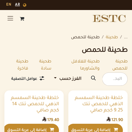
خطي للذهاب إلى المحتوى
EN
AR
...
طحينة
طحينة للحمص
طحينة للحمص
طحينة
طحينة للفلافل
طحينة
طحينة
للحمص
والشاورما
سادة
فاخرة
الفرز حسب
عوامل التصفية
خلطة طحينة السمسم
خلطة طحينة السمسم
الذهبي للحمص تنك
الذهبي للحمص تنك 14
9.25 كجم صافي
كجم صافي

179.40

121.90
إضافة إلى عربة التسوق
إضافة إلى عربة التسوق
إضافة إلى قائمة الأمنيات