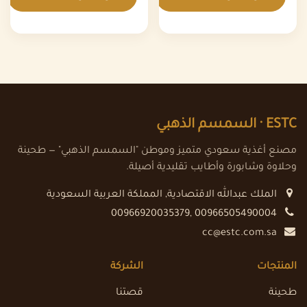
ESTC ·
السمسم الذهبي
مصنع أغذية سعودي متميز وموطن "السمسم الذهبي" — طحينة
وحلاوة وشابورة وأطايب تقليدية أصيلة.
الملك عبدالله الاقتصادية
,
المملكة العربية السعودية
00966920035379, 00966505490004
cc@estc.com.sa
المنتجات
الشركة
طحينة
قصتنا