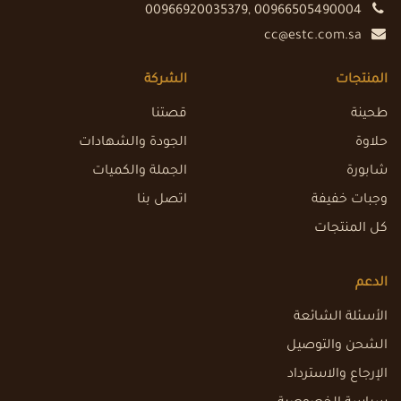
00966920035379, 00966505490004
cc@estc.com.sa
المنتجات
الشركة
طحينة
قصتنا
حلاوة
الجودة والشهادات
شابورة
الجملة والكميات
وجبات خفيفة
اتصل بنا
كل المنتجات
الدعم
الأسئلة الشائعة
الشحن والتوصيل
الإرجاع والاسترداد