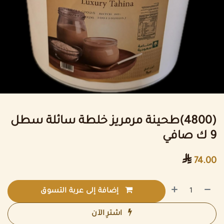
(4800)طحينة مرمريز خلطة سائلة سطل
9 ك صافي

74.00
إضافة إلى عربة التسوق
اشترِ الآن