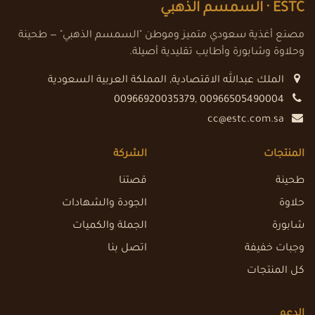
ESTC ·
السمسم الذهبي
مصنع أغذية سعودي متميز وموطن "السمسم الذهبي" — طحينة
وحلاوة وشابورة وأطايب تقليدية أصيلة.
الملك عبدالله الاقتصادية
,
المملكة العربية السعودية
00966920035379, 00966505490004
cc@estc.com.sa
المنتجات
الشركة
طحينة
قصتنا
حلاوة
الجودة والشهادات
شابورة
الجملة والكميات
وجبات خفيفة
اتصل بنا
كل المنتجات
الدعم