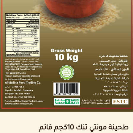
طحينة مونتي تنك 10كجم قائم