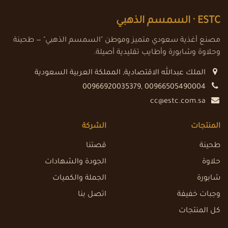
ESTC ·
السمسم الذهبي
مصنع أغذية سعودي متميز وموطن "السمسم الذهبي" — طحينة
وحلاوة وشابورة وأطايب تقليدية أصيلة.
الملك عبدالله الاقتصادية
,
المملكة العربية السعودية
00966920035379, 00966505490004
cc@estc.com.sa
المنتجات
الشركة
طحينة
قصتنا
حلاوة
الجودة والشهادات
شابورة
الجملة والكميات
وجبات خفيفة
اتصل بنا
كل المنتجات