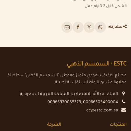
الشحن خلال 2-3 أيام عمل
مشاركة:
ESTC ·
السمسم الذهبي
مصنع أغذية سعودي متميز وموطن "السمسم الذهبي" — طحينة
وحلاوة وشابورة وأطايب تقليدية أصيلة.
الملك عبدالله الاقتصادية
,
المملكة العربية السعودية
00966920035379, 00966505490004
cc@estc.com.sa
المنتجات
الشركة